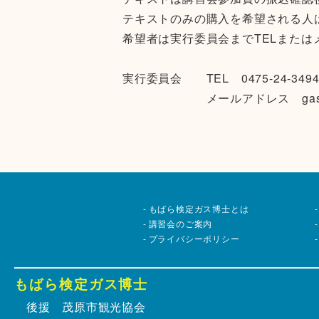
テキストのみの購入を希望される人
希望者は実行委員会まで
TEL
または
実行委員会
TEL
0475-24-349
メールアドレス
ga
もばら検定ガス博士とは
講習会のご案内
プライバシーポリシー
もばら検定ガス博士
後援 茂原市観光協会