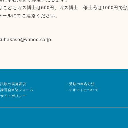
はこどもガス博士は
500
円、ガス博士 修士号は
1000
円で頒
メールにてご連絡ください。
4
suhakase@yahoo.co.jp
試験の実施要項
受験の申込方法
講習会申込フォーム
テキストについて
サイトポリシー